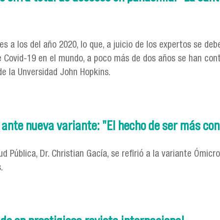
s a los del año 2020, lo que, a juicio de los expertos se debe
de Covid-19 en el mundo, a poco más de dos años se han co
de la Unversidad John Hopkins.
o ante cifra total de decesos en pandemia: "La cantidad de f
a ante nueva variante: "El hecho de ser más co
d Pública, Dr. Christian Gacía, se refirió a la variante Ómic
.
arcía ante nueva variante: "El hecho de ser más contagiosa 