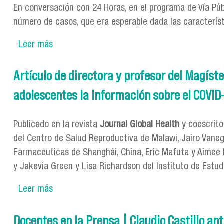
En conversación con 24 Horas, en el programa de Vía Públ
número de casos, que era esperable dada las característ
Leer más
sobre Docentes en la prensa | Dra. Helia Molin
Artículo de directora y profesor del Magíst
adolescentes la información sobre el COVID
Publicado en la revista
Journal Global Health
y coescrito
del Centro de Salud Reproductiva de Malawi, Jairo Vane
Farmaceuticas de Shanghái, China, Eric Mafuta y Aimee 
y Jakevia Green y Lisa Richardson del Instituto de Estud
Leer más
sobre Artículo de directora y profesor del Ma
el COVID-19 y por qué es importante?
Docentes en la Prensa | Claudio Castillo an