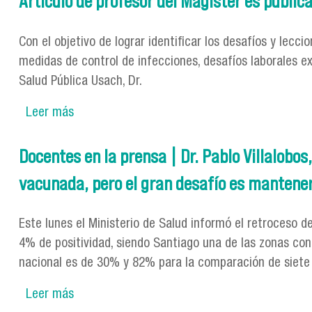
Artículo de profesor del Magíster es public
Con el objetivo de lograr identificar los desafíos y lec
medidas de control de infecciones, desafíos laborales e
Salud Pública Usach, Dr.
Leer más
sobre Artículo de profesor del Magíster es pub
Docentes en la prensa | Dr. Pablo Villalobo
vacunada, pero el gran desafío es mantene
Este lunes el Ministerio de Salud informó el retroceso 
4% de positividad, siendo Santiago una de las zonas con 
nacional es de 30% y 82% para la comparación de siete 
Leer más
sobre Docentes en la prensa | Dr. Pablo Villal
mantener las medidas de prevención”