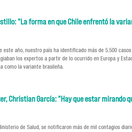
ddaleno, directora del Magíster: "Nos vuelven a recordar la
tillo: "La forma en que Chile enfrentó la varian
e este año, nuestro país ha identificado más de 5.500 casos
agiaban los expertos a partir de lo ocurrido en Europa y Est
 como la variante brasileña.
o Castillo: "La forma en que Chile enfrentó la variante Delt
er, Christian García: "Hay que estar mirando q
inisterio de Salud, se notificaron más de mil contagios diar