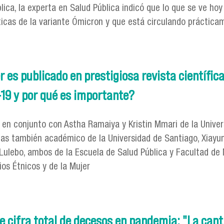
ica, la experta en Salud Pública indicó que lo que se ve hoy
icas de la variante Ómicron y que está circulando práctica
a: "Esta alza era esperable dadas las características de la 
er es publicado en prestigiosa revista científi
-19 y por qué es importante?
 en conjunto con Astha Ramaiya y Kristin Mmari de la Unive
gas también académico de la Universidad de Santiago, Xiayun
Lulebo, ambos de la Escuela de Salud Pública y Facultad de
ios Étnicos y de la Mujer
gíster es publicado en prestigiosa revista científica intern
te cifra total de decesos en pandemia: "La can