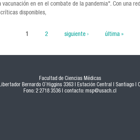
la vacunación en en el combate de la pandemia". Con una red
ríticas disponibles,
gíster, Christian García: "Hay que estar mirando qué es lo 
1
2
siguiente ›
última »
Facultad de Ciencias Médicas
 Libertador Bernardo O`Higgins 3363 | Estación Central | Santiago | C
Fono: 2 2718 3536 | contacto:
msp@usach.cl