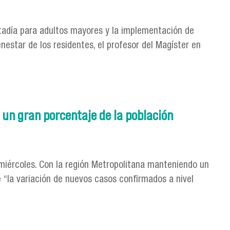
estadía para adultos mayores y la implementación de
estar de los residentes, el profesor del Magíster en
s un gran porcentaje de la población
 miércoles. Con la región Metropolitana manteniendo un
e “la variación de nuevos casos confirmados a nivel
porcentaje de la población vacunada, pero el gran desafío es