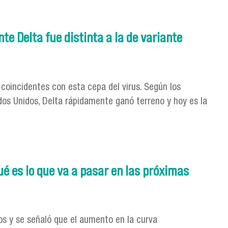
 importancia de seguir avanzando en una salud pública que
te Delta fue distinta a la de variante
 coincidentes con esta cepa del virus. Según los
ados Unidos, Delta rápidamente ganó terreno y hoy es la
a fue distinta a la de variante Gamma"
ué es lo que va a pasar en las próximas
ios y se señaló que el aumento en la curva