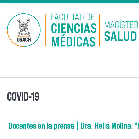
Pasar al contenido principal
COVID-19
Se encuentra usted aquí
Docentes en la prensa | Dra. Helia Molina: 