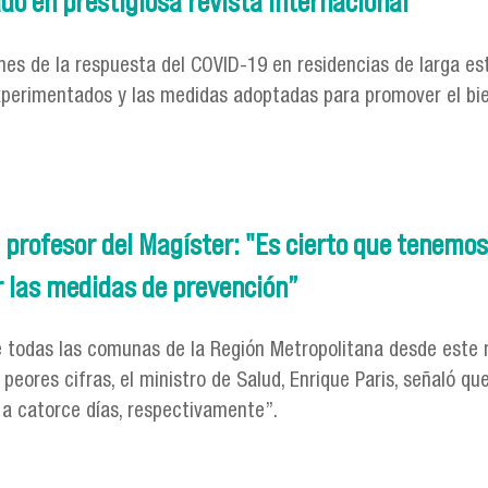
ado en prestigiosa revista internacional
ciones de la respuesta del COVID-19 en residencias de larga 
xperimentados y las medidas adoptadas para promover el bien
licado en prestigiosa revista internacional
s, profesor del Magíster: "Es cierto que tenemo
r las medidas de prevención”
de todas las comunas de la Región Metropolitana desde este
peores cifras, el ministro de Salud, Enrique Paris, señaló qu
a catorce días, respectivamente”.
obos, profesor del Magíster: "Es cierto que tenemos un gran 