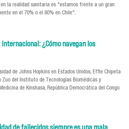
 en la realidad sanitaria es "estamos frente a un gran
mente en el 70% o el 80% en Chile".
variante Ómicron"
ca internacional: ¿Cómo navegan los
rsidad de Johns Hopkins en Estados Unidos, Effie Chipeta
 Zuo del Instituto de Tecnologías Biomédicas y
 Medicina de Kinshasa, República Democrática del Congo
acional: ¿Cómo navegan los adolescentes la información sobre
tidad de fallecidos siempre es una mala